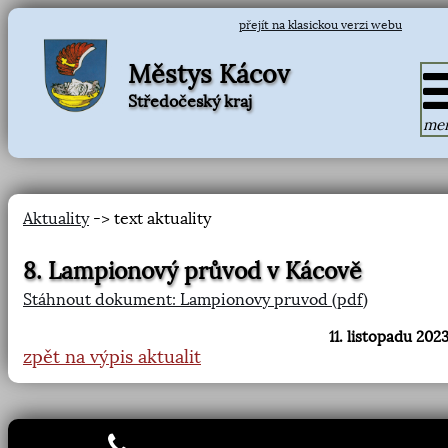
přejít na klasickou verzi webu
Městys Kácov
Středočeský kraj
me
Aktuality
-> text aktuality
8. Lampionový průvod v Kácově
Stáhnout dokument: Lampionovy pruvod (pdf)
11. listopadu 2023
zpět na výpis aktualit