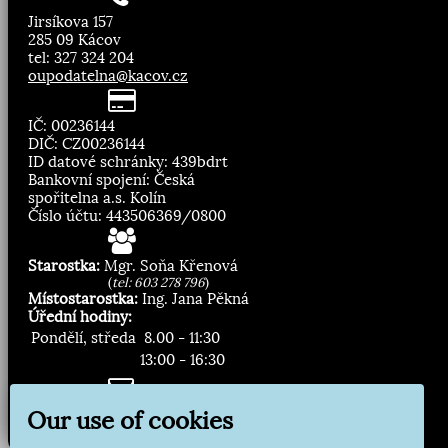
Jirsíkova 157
285 09 Kácov
tel: 327 324 204
oupodatelna@kacov.cz
IČ: 00236144
DIČ: CZ00236144
ID datové schránky: 439bdrt
Bankovní spojení: Česká
spořitelna a.s. Kolín
Číslo účtu: 443506369/0800
Starostka:
Mgr. Soňa Křenová
(
tel: 603 278 796
)
Místostarostka:
Ing. Jana Pěkná
Úřední hodiny:
Pondělí, středa
8.00 - 11:30
13:00 - 16:30
Zasílání novinek:
Our use of cookies
Přihlásit odběr