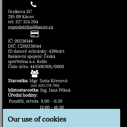
Jirsíkova 157
285 09 Kácov
tel: 327 324 204
oupodatelna@kacov.cz
IČ: 00236144
DIČ: CZ00236144
ID datové schránky: 439bdrt
Bankovní spojení: Česká
spořitelna a.s. Kolín
Číslo účtu: 443506369/0800
Starostka:
Mgr. Soňa Křenová
(
tel: 603 278 796
)
Místostarostka:
Ing. Jana Pěkná
Úřední hodiny:
Pondělí, středa
8.00 - 11:30
13:00 - 16:30
Our use of cookies
Zasílání novinek: