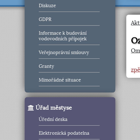
Diskuze
GDPR
Akt
Informace k budování
Oz
vodovodních přípojek
Om
Veřejnoprávní smlouvy
Granty
zpě
Mimořádné situace
Úřad městyse
Úřední deska
Elektronická podatelna