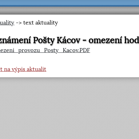
uality
-> text aktuality
námení Pošty Kácov - omezení hodi
ezeni_provozu_Posty_Kacov.PDF
t na výpis aktualit