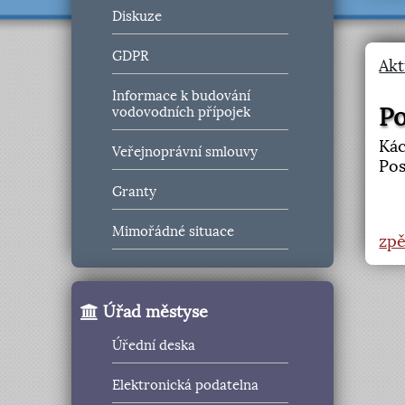
Diskuze
GDPR
Akt
Informace k budování
Po
vodovodních přípojek
Kác
Veřejnoprávní smlouvy
Pos
Granty
Mimořádné situace
zpě
Úřad městyse
Úřední deska
Elektronická podatelna