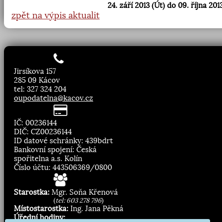
24. září 2013 (Út) do 09. října 2013
zpět na výpis aktualit
Jirsíkova 157
285 09 Kácov
tel: 327 324 204
oupodatelna@kacov.cz
IČ: 00236144
DIČ: CZ00236144
ID datové schránky: 439bdrt
Bankovní spojení: Česká
spořitelna a.s. Kolín
Číslo účtu: 443506369/0800
Starostka:
Mgr. Soňa Křenová
(
tel: 603 278 796
)
Místostarostka:
Ing. Jana Pěkná
Úřední hodiny: