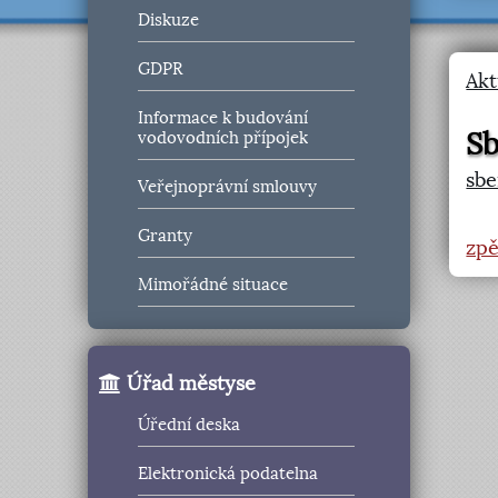
Diskuze
GDPR
Akt
Informace k budování
Sb
vodovodních přípojek
sbe
Veřejnoprávní smlouvy
Granty
zpě
Mimořádné situace
Úřad městyse
Úřední deska
Elektronická podatelna