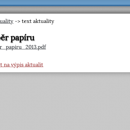
uality
-> text aktuality
ěr papíru
r_papiru_2013.pdf
t na výpis aktualit