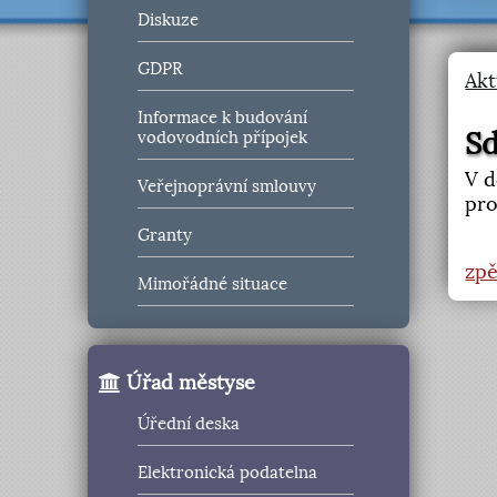
Diskuze
GDPR
Akt
Informace k budování
Sd
vodovodních přípojek
V d
Veřejnoprávní smlouvy
pro
Granty
zpě
Mimořádné situace
Úřad městyse
Úřední deska
Elektronická podatelna