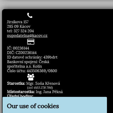
Jirsíkova 157
285 09 Kácov
tel: 327 324 204
oupodatelna@kacov.cz
IČ: 00236144
DIČ: CZ00236144
ID datové schránky: 439bdrt
Bankovní spojení: Česká
spořitelna a.s. Kolín
Číslo účtu: 443506369/0800
Starostka:
Mgr. Soňa Křenová
(
tel: 603 278 796
)
Místostarostka:
Ing. Jana Pěkná
Úřední hodiny:
Pondělí, středa
8.00 - 11:30
Our use of cookies
13:00 - 16:30