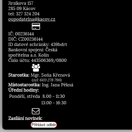
Jirsíkova 157
285 09 Kácov
tel: 327 324 204
oupodatelna@kacov.cz
IČ: 00236144
DIČ: CZ00236144
ID datové schránky: 439bdrt
Bankovní spojení: Česká
spořitelna a.s. Kolín
Číslo účtu: 443506369/0800
Starostka:
Mgr. Soňa Křenová
(
tel: 603 278 796
)
Místostarostka:
Ing. Jana Pěkná
Úřední hodiny:
Pondělí, středa
8.00 - 11:30
13:00 - 16:30
Zasílání novinek:
Přihlásit odběr