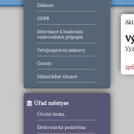
Diskuze
GDPR
Akt
Informace k budování
V
vodovodních přípojek
Vy
Veřejnoprávní smlouvy
Granty
zpě
Mimořádné situace
Úřad městyse
Úřední deska
Elektronická podatelna