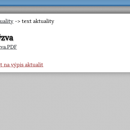
uality
-> text aktuality
ýzva
zva.PDF
t na výpis aktualit