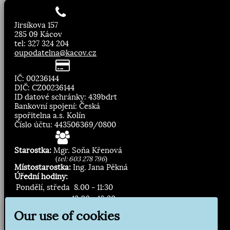
Jirsíkova 157
285 09 Kácov
tel: 327 324 204
oupodatelna@kacov.cz
IČ: 00236144
DIČ: CZ00236144
ID datové schránky: 439bdrt
Bankovní spojení: Česká
spořitelna a.s. Kolín
Číslo účtu: 443506369/0800
Starostka:
Mgr. Soňa Křenová
(
tel: 603 278 796
)
Místostarostka:
Ing. Jana Pěkná
Úřední hodiny:
Pondělí, středa
8.00 - 11:30
13:00 - 16:30
Our use of cookies
Zasílání novinek: