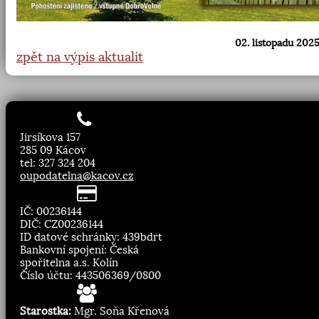
02. listopadu 2025
zpět na výpis aktualit
Jirsíkova 157
285 09 Kácov
tel: 327 324 204
oupodatelna@kacov.cz
IČ: 00236144
DIČ: CZ00236144
ID datové schránky: 439bdrt
Bankovní spojení: Česká
spořitelna a.s. Kolín
Číslo účtu: 443506369/0800
Starostka:
Mgr. Soňa Křenová