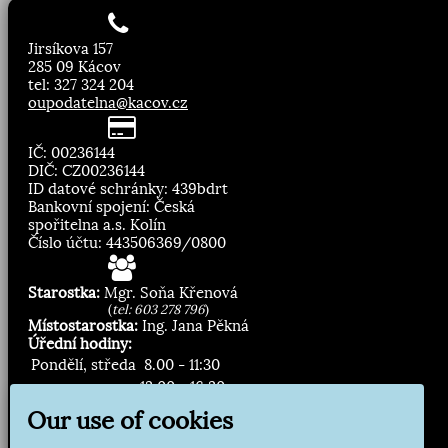
Jirsíkova 157
285 09 Kácov
tel: 327 324 204
oupodatelna@kacov.cz
IČ: 00236144
DIČ: CZ00236144
ID datové schránky: 439bdrt
Bankovní spojení: Česká
spořitelna a.s. Kolín
Číslo účtu: 443506369/0800
Starostka:
Mgr. Soňa Křenová
(
tel: 603 278 796
)
Místostarostka:
Ing. Jana Pěkná
Úřední hodiny:
Pondělí, středa
8.00 - 11:30
13:00 - 16:30
Our use of cookies
Zasílání novinek: