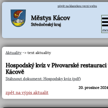
přejít na klasickou verzi webu
Městys Kácov
Středočeský kraj
me
Aktuality
-> text aktuality
Hospodský kvíz v Pivovarské restauraci
Kácově
Stáhnout dokument: Hospodsky kviz (pdf)
20. prosince 2024
zpět na výpis aktualit