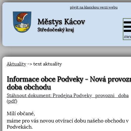
přejít na klasickou verzi webu
Městys Kácov
Středočeský kraj
me
Aktuality
-> text aktuality
Informace obce Podveky - Nová provoz
doba obchodu
Stáhnout dokument: Prodejna Podveky_provozni_doba
(pdf)
Milí občané,
máme pro vás novou otvírací dobu našeho obchodu v
Podvekách.