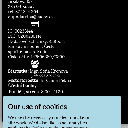
Jirsíkova 157
285 09 Kácov
tel: 327 324 204
oupodatelna@kacov.cz
IČ: 00236144
DIČ: CZ00236144
ID datové schránky: 439bdrt
Bankovní spojení: Česká
spořitelna a.s. Kolín
Číslo účtu: 443506369/0800
Starostka:
Mgr. Soňa Křenová
(
tel: 603 278 796
)
Místostarostka:
Ing. Jana Pěkná
Úřední hodiny:
Pondělí, středa
8.00 - 11:30
13:00 - 16:30
Our use of cookies
Zasílání novinek:
We use the necessary cookies to make our
Přihlásit odběr
site work. We'd also like to set analytics