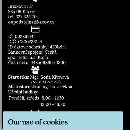
Jirsíkova 157
285 09 Kácov
tel: 327 324 204
oupodatelna@kacov.cz
IČ: 00236144
DIČ: CZ00236144
ID datové schránky: 439bdrt
Bankovní spojení: Česká
spořitelna a.s. Kolín
Číslo účtu: 443506369/0800
Starostka:
Mgr. Soňa Křenová
(
tel: 603 278 796
)
Místostarostka:
Ing. Jana Pěkná
Úřední hodiny:
Pondělí, středa
8.00 - 11:30
13:00 - 16:30
Zasílání novinek:
Our use of cookies
Přihlásit odběr