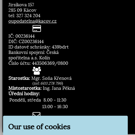
Jirsíkova 157
285 09 Kácov
tel: 327 324 204
oupodatelna@kacov.cz
IČ: 00236144
DIČ: CZ00236144
ID datové schránky: 439bdrt
Bankovní spojení: Česká
spořitelna a.s. Kolín
Číslo účtu: 443506369/0800
Starostka:
Mgr. Soňa Křenová
(
tel: 603 278 796
)
Místostarostka:
Ing. Jana Pěkná
Úřední hodiny:
Pondělí, středa
8.00 - 11:30
13:00 - 16:30
Zasílání novinek:
Our use of cookies
Přihlásit odběr