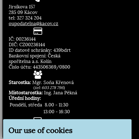
Jirsíkova 157
285 09 Kácov
tel: 327 324 204
oupodatelna@kacov.cz
IČ: 00236144
DIČ: CZ00236144
ID datové schránky: 439bdrt
Bankovní spojení: Česká
spořitelna a.s. Kolín
Číslo účtu: 443506369/0800
Starostka:
Mgr. Soňa Křenová
(
tel: 603 278 796
)
Místostarostka:
Ing. Jana Pěkná
Úřední hodiny:
Pondělí, středa
8.00 - 11:30
13:00 - 16:30
Zasílání novinek:
Our use of cookies
Přihlásit odběr