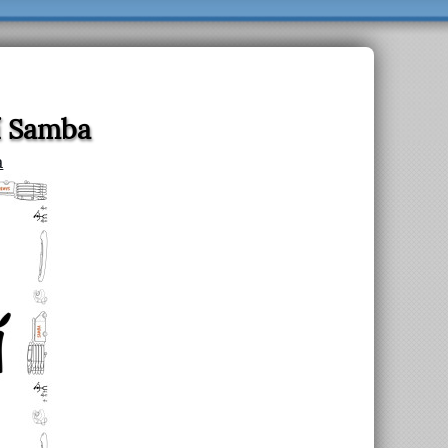
dí Samba
a