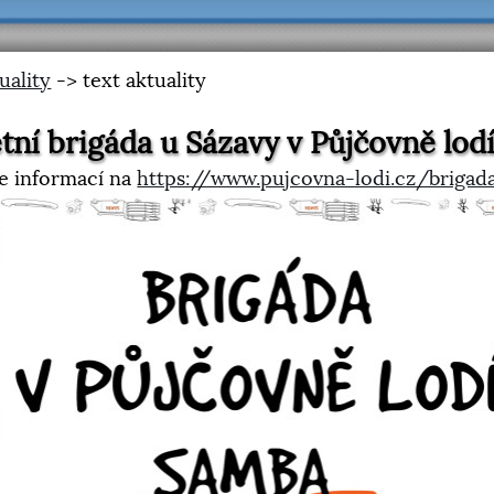
uality
-> text aktuality
tní brigáda u Sázavy v Půjčovně lo
e informací na
https://www.pujcovna-lodi.cz/brigad