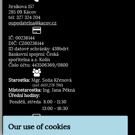
Jirsíkova 157
285 09 Kácov
tel: 327 324 204
oupodatelna@kacov.cz
IČ: 00236144
DIČ: CZ00236144
ID datové schránky: 439bdrt
Bankovní spojení: Česká
spořitelna a.s. Kolín
Číslo účtu: 443506369/0800
Starostka:
Mgr. Soňa Křenová
(
tel: 603 278 796
)
Místostarostka:
Ing. Jana Pěkná
Úřední hodiny:
Pondělí, středa
8.00 - 11:30
13:00 - 16:30
Zasílání novinek:
Our use of cookies
Přihlásit odběr