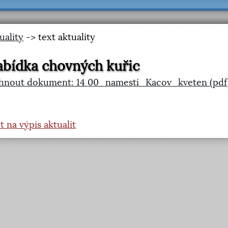
uality
-> text aktuality
bídka chovných kuřic
hnout dokument: 14 00_namesti_Kacov_kveten (pdf
t na výpis aktualit