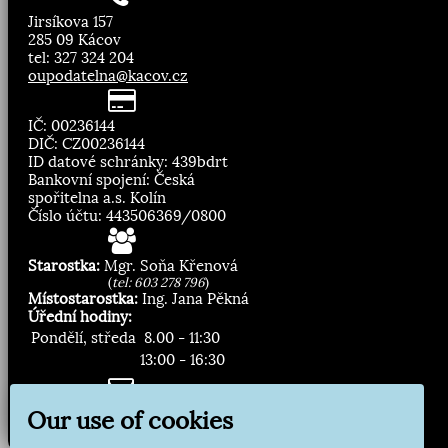
Jirsíkova 157
285 09 Kácov
tel: 327 324 204
oupodatelna@kacov.cz
IČ: 00236144
DIČ: CZ00236144
ID datové schránky: 439bdrt
Bankovní spojení: Česká
spořitelna a.s. Kolín
Číslo účtu: 443506369/0800
Starostka:
Mgr. Soňa Křenová
(
tel: 603 278 796
)
Místostarostka:
Ing. Jana Pěkná
Úřední hodiny:
Pondělí, středa
8.00 - 11:30
13:00 - 16:30
Zasílání novinek:
Our use of cookies
Přihlásit odběr