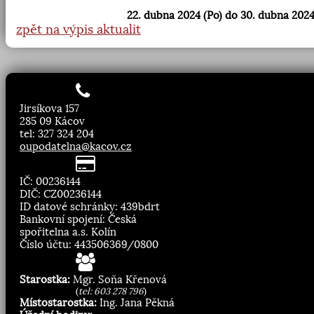
22. dubna 2024 (Po) do 30. dubna 2024
zpět na výpis aktualit
Jirsíkova 157
285 09 Kácov
tel: 327 324 204
oupodatelna@kacov.cz
IČ: 00236144
DIČ: CZ00236144
ID datové schránky: 439bdrt
Bankovní spojení: Česká
spořitelna a.s. Kolín
Číslo účtu: 443506369/0800
Starostka:
Mgr. Soňa Křenová
(
tel: 603 278 796
)
Místostarostka:
Ing. Jana Pěkná