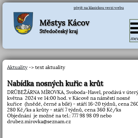
přejít na klasickou verzi webu
Městys Kácov
Středočeský kraj
me
Aktuality
-> text aktuality
Nabídka nosných kuřic a krůt
DRŮBEŽÁRNA MÍROVKA, Svoboda-Havel, prodává v úterý 
května 2024 ve 14:00 hod. v Kácově na náměstí nosné
kuřice (hnědé, černé a bílé) - stáří 16-20 týdnů, cena 26
280 Kč/ks a krůty - stáří 7 týdnů, cena 360 Kč/ks
Objednání je možné na tel.: 777 98 98 09 nebo
drubez.mirovka@seznam.cz