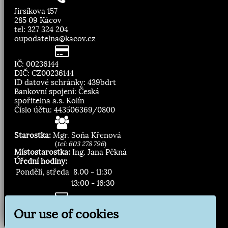
Jirsíkova 157
285 09 Kácov
tel: 327 324 204
oupodatelna@kacov.cz
IČ: 00236144
DIČ: CZ00236144
ID datové schránky: 439bdrt
Bankovní spojení: Česká
spořitelna a.s. Kolín
Číslo účtu: 443506369/0800
Starostka:
Mgr. Soňa Křenová
(
tel: 603 278 796
)
Místostarostka:
Ing. Jana Pěkná
Úřední hodiny:
Pondělí, středa
8.00 - 11:30
13:00 - 16:30
Zasílání novinek:
Our use of cookies
Přihlásit odběr