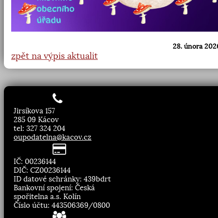
28. února 2026
zpět na výpis aktualit
Jirsíkova 157
285 09 Kácov
tel: 327 324 204
oupodatelna@kacov.cz
IČ: 00236144
DIČ: CZ00236144
ID datové schránky: 439bdrt
Bankovní spojení: Česká
spořitelna a.s. Kolín
Číslo účtu: 443506369/0800