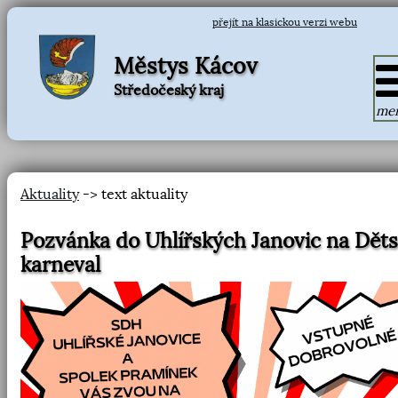
přejít na klasickou verzi webu
Městys Kácov
Středočeský kraj
me
Aktuality
-> text aktuality
Pozvánka do Uhlířských Janovic na Dět
karneval