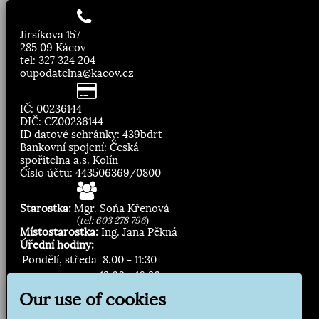
Jirsíkova 157
285 09 Kácov
tel: 327 324 204
oupodatelna@kacov.cz
IČ: 00236144
DIČ: CZ00236144
ID datové schránky: 439bdrt
Bankovní spojení: Česká
spořitelna a.s. Kolín
Číslo účtu: 443506369/0800
Starostka:
Mgr. Soňa Křenová
(
tel: 603 278 796
)
Místostarostka:
Ing. Jana Pěkná
Úřední hodiny:
Pondělí, středa
8.00 - 11:30
13:00 - 16:30
Our use of cookies
Zasílání novinek: