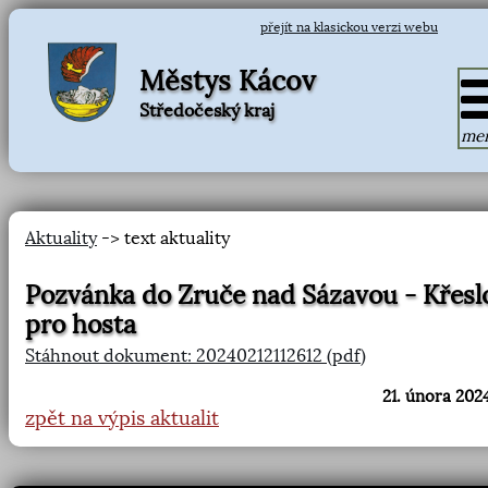
přejít na klasickou verzi webu
Městys Kácov
Středočeský kraj
me
Aktuality
-> text aktuality
Pozvánka do Zruče nad Sázavou - Křesl
pro hosta
Stáhnout dokument: 20240212112612 (pdf)
21. února 2024
zpět na výpis aktualit