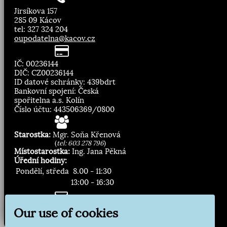
Jirsíkova 157
285 09 Kácov
tel: 327 324 204
oupodatelna@kacov.cz
IČ: 00236144
DIČ: CZ00236144
ID datové schránky: 439bdrt
Bankovní spojení: Česká
spořitelna a.s. Kolín
Číslo účtu: 443506369/0800
Starostka:
Mgr. Soňa Křenová
(
tel: 603 278 796
)
Místostarostka:
Ing. Jana Pěkná
Úřední hodiny:
Pondělí, středa
8.00 - 11:30
13:00 - 16:30
Zasílání novinek:
Our use of cookies
Přihlásit odběr