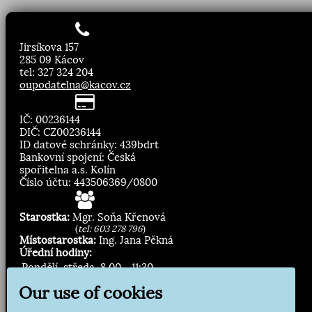
Jirsíkova 157
285 09 Kácov
tel: 327 324 204
oupodatelna@kacov.cz
IČ: 00236144
DIČ: CZ00236144
ID datové schránky: 439bdrt
Bankovní spojení: Česká
spořitelna a.s. Kolín
Číslo účtu: 443506369/0800
Starostka:
Mgr. Soňa Křenová
(
tel: 603 278 796
)
Místostarostka:
Ing. Jana Pěkná
Úřední hodiny:
Pondělí, středa
8.00 - 11:30
13:00 - 16:30
Our use of cookies