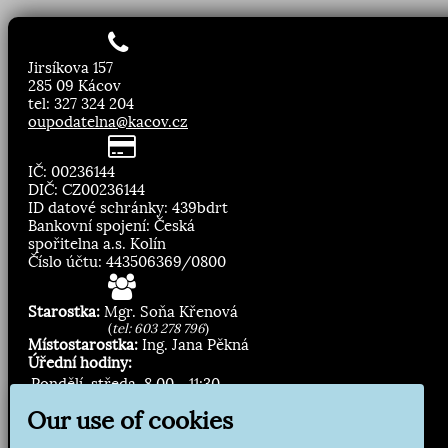
Jirsíkova 157
285 09 Kácov
tel: 327 324 204
oupodatelna@kacov.cz
IČ: 00236144
DIČ: CZ00236144
ID datové schránky: 439bdrt
Bankovní spojení: Česká
spořitelna a.s. Kolín
Číslo účtu: 443506369/0800
Starostka:
Mgr. Soňa Křenová
(
tel: 603 278 796
)
Místostarostka:
Ing. Jana Pěkná
Úřední hodiny:
Pondělí, středa
8.00 - 11:30
13:00 - 16:30
Our use of cookies