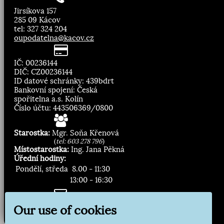
Jirsíkova 157
285 09 Kácov
tel: 327 324 204
oupodatelna@kacov.cz
IČ: 00236144
DIČ: CZ00236144
ID datové schránky: 439bdrt
Bankovní spojení: Česká
spořitelna a.s. Kolín
Číslo účtu: 443506369/0800
Starostka:
Mgr. Soňa Křenová
(
tel: 603 278 796
)
Místostarostka:
Ing. Jana Pěkná
Úřední hodiny:
Pondělí, středa
8.00 - 11:30
13:00 - 16:30
Zasílání novinek:
Our use of cookies
Přihlásit odběr