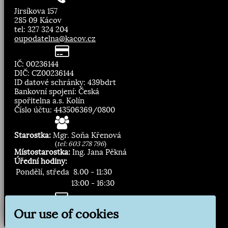
Jirsíkova 157
285 09 Kácov
tel: 327 324 204
oupodatelna@kacov.cz
IČ: 00236144
DIČ: CZ00236144
ID datové schránky: 439bdrt
Bankovní spojení: Česká
spořitelna a.s. Kolín
Číslo účtu: 443506369/0800
Starostka:
Mgr. Soňa Křenová
(
tel: 603 278 796
)
Místostarostka:
Ing. Jana Pěkná
Úřední hodiny:
Pondělí, středa
8.00 - 11:30
13:00 - 16:30
Zasílání novinek:
Our use of cookies
Přihlásit odběr