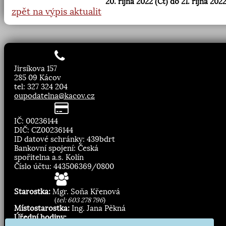
20. října 2022 (Čt) do 21. října 2022
zpět na výpis aktualit
Jirsíkova 157
285 09 Kácov
tel: 327 324 204
oupodatelna@kacov.cz
IČ: 00236144
DIČ: CZ00236144
ID datové schránky: 439bdrt
Bankovní spojení: Česká
spořitelna a.s. Kolín
Číslo účtu: 443506369/0800
Starostka:
Mgr. Soňa Křenová
(
tel: 603 278 796
)
Místostarostka:
Ing. Jana Pěkná
Úřední hodiny: