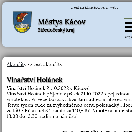
přejít na klasickou verzi webu
Městys Kácov
Středočeský kraj
me
Aktuality
-> text aktuality
Vinařství Holánek
Vinařství Holánek 21.10.2022 v Kácově
Vinařství Holánek přijede v pátek 21.10.2022 s pojízdnou
vinotékou. Přiveze burčák a kvalitní sudová a lahvová vína
Tento týden bude za zvýhodněnou cenu polosladký Hiber
za 150,- Kč a suchý Tramín za 140,- Kč. Vinotéka bude stá
13:00 do 13:30 hodin na náměstí.