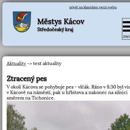
přejít na klasickou verzi webu
Městys Kácov
Středočeský kraj
me
Aktuality
-> text aktuality
Ztracený pes
V okolí Kácova se pohybuje pes - vlčák. Ráno v 8:30 byl v
v Kácově na náměstí, pak u hřbitova a nakonec na silnici
směrem na Tichonice.