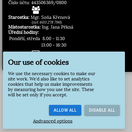
Číslo účtu: 443506369/0800
Starostka:
Mgr. Soňa Křenová
(
tel: 603 278 796
)
Místostarostka:
Ing. Jana Pěkná
Úřední hodiny:
Pondělí, středa
8.00 - 11:30
13:00 - 16:30
Our use of cookies
Zasílání novinek:
Přihlásit odběr
We use the necessary cookies to make our
site work. We'd also like to set analytics
cookies that help us make improvements
by measuring how you use the site. These
will be set only if you accept.
ALLOW ALL
DISABLE ALL
Andvanced options