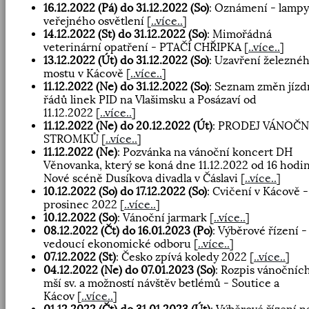
16.12.2022 (Pá) do 31.12.2022 (So)
: Oznámení - lampy
veřejného osvětlení
[
..více..
]
14.12.2022 (St) do 31.12.2022 (So)
: Mimořádná
veterinární opatření - PTAČÍ CHŘIPKA
[
..více..
]
13.12.2022 (Út) do 31.12.2022 (So)
: Uzavření železné
mostu v Kácově
[
..více..
]
11.12.2022 (Ne) do 31.12.2022 (So)
: Seznam změn jízd
řádů linek PID na Vlašimsku a Posázaví od
11.12.2022
[
..více..
]
11.12.2022 (Ne) do 20.12.2022 (Út)
: PRODEJ VÁNOČN
STROMKŮ
[
..více..
]
11.12.2022 (Ne)
: Pozvánka na vánoční koncert DH
Věnovanka, který se koná dne 11.12.2022 od 16 hodi
Nové scéně Dusíkova divadla v Čáslavi
[
..více..
]
10.12.2022 (So) do 17.12.2022 (So)
: Cvičení v Kácově -
prosinec 2022
[
..více..
]
10.12.2022 (So)
: Vánoční jarmark
[
..více..
]
08.12.2022 (Čt) do 16.01.2023 (Po)
: Výběrové řízení -
vedoucí ekonomické odboru
[
..více..
]
07.12.2022 (St)
: Česko zpívá koledy 2022
[
..více..
]
04.12.2022 (Ne) do 07.01.2023 (So)
: Rozpis vánočníc
mší sv. a možností návštěv betlémů - Soutice a
Kácov
[
..více..
]