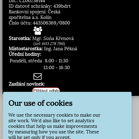
DIČ: CZ00236144
ID datové schránky: 439bdrt
Bankovní spojení: Česká
spořitelna a.s. Kolín
Číslo účtu: 443506369/0800
Starostka:
Mgr. Soňa Křenová
(
tel: 603 278 796
)
Místostarostka:
Ing. Jana Pěkná
Úřední hodiny:
Pondělí, středa
8.00 - 11:30
13:00 - 16:30
Zasílání novinek:
Přihlásit odběr
Our use of cookies
We use the necessary cookies to make our
site work. We'd also like to set analytics
cookies that help us make improvements
by measuring how you use the site. These
will be set only if you accept.