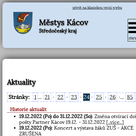
přejít na klasickou verzi webu
Městys Kácov
Středočeský kraj
me
Aktuality
Stránky:
1
...
21
·
22
·
23
·
24
·
25
·
26
·...
85
Historie aktualit
19.12.2022 (Po) do 31.12.2022 (So)
: Změna otvírací do
pošty Partner Kácov 19.12. - 31.12.2022
[
..více..
]
19.12.2022 (Po)
: Koncert a výstava žáků ZUŠ - AKCE
ZRUŠENA