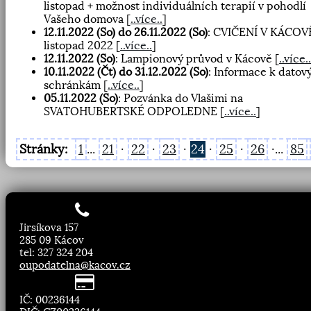
listopad + možnost individuálních terapií v pohodlí
Vašeho domova
[
..více..
]
12.11.2022 (So) do 26.11.2022 (So)
: CVIČENÍ V KÁCOV
listopad 2022
[
..více..
]
12.11.2022 (So)
: Lampionový průvod v Kácově
[
..více..
10.11.2022 (Čt) do 31.12.2022 (So)
: Informace k dato
schránkám
[
..více..
]
05.11.2022 (So)
: Pozvánka do Vlašimi na
SVATOHUBERTSKÉ ODPOLEDNE
[
..více..
]
Stránky:
1
...
21
·
22
·
23
·
24
·
25
·
26
·...
85
Jirsíkova 157
285 09 Kácov
tel: 327 324 204
oupodatelna@kacov.cz
IČ: 00236144