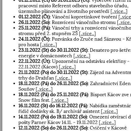
01.12.2022 (Čt) do 31.01.2023 (Út)
: Výběrové řízení n
pracovní místo Referent odboru stavebního úřadu,
územního plánování a životního prostředí
[
..více..
]
01.12.2022 (Čt)
: Vánoční kopretinkové tvoření
[
..více
26.11.2022 (So)
: Rozsvícení vánočního stromu
[
..více.
25.11.2022 (Pá)
: Vánoční trhy a rozsvícení vánočníh
stromu před 2. stupněm ZŠ
[
..více..
]
24.11.2022 (Čt)
: Pozvánka do Zruče nad Sázavou - Kř
pro hosta
[
..více..
]
23.11.2022 (St) do 30.11.2022 (St)
: Desatero pro šetře
energie v domácnostech
[
..více..
]
22.11.2022 (Út)
: Upozornění na odstávku elektřiny -
22.11.2022 (Kácov)
[
..více..
]
21.11.2022 (Po) do 30.11.2022 (St)
: Zájezd na Adventm
trhy do Dražďan
[
..více..
]
18.11.2022 (Pá) do 26.11.2022 (So)
: Zahradnictví Eden
Souňov
[
..více..
]
18.11.2022 (Pá) do 25.11.2022 (Pá)
: Bisport Kácov zve
Snow film fest.
[
..více..
]
16.11.2022 (St) do 16.12.2022 (Pá)
: Nabídka zaměstnán
řidič dodávky sk. B/ archivář asistent
[
..více..
]
14.11.2022 (Po) do 19.11.2022 (So)
: Omezení otvírací 
pošty Parner Kácov 14.11. - 19.11.2022
[
..více..
]
12.11.2022 (So) do 26.11.2022 (So)
: Cvičení v Kácově