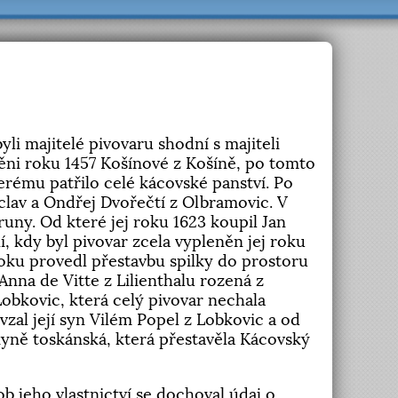
li majitelé pivovaru shodní s majiteli
děni roku 1457 Košínové z Košíně, po tomto
erému patřilo celé kácovské panství. Po
áclav a Ondřej Dvořečtí z Olbramovic. V
oruny. Od které jej roku 1623 koupil Jan
 kdy byl pivovar zcela vypleněn jej roku
 roku provedl přestavbu spilky do prostoru
 Anna de Vitte z Lilienthalu rozená z
Lobkovic, která celý pivovar nechala
evzal její syn Vilém Popel z Lobkovic a od
kyně toskánská, která přestavěla Kácovský
ob jeho vlastnictví se dochoval údaj o