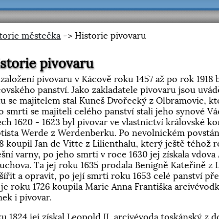
torie městečka
-> Historie pivovaru
storie pivovaru
založení pivovaru v Kácově roku 1457 až po rok 1918 by
ovského panství. Jako zakladatele pivovaru jsou uvá
u se majitelem stal Kuneš Dvořecký z Olbramovic, kt
o smrti se majiteli celého panství stali jeho synové V
ech 1620 - 1623 byl pivovar ve vlastnictví královské k
tista Werde z Werdenberku. Po nevolnickém povstání,
8 koupil Jan de Vitte z Lilienthalu, který ještě téhož
šní varny, po jeho smrti v roce 1630 jej získala vdova
uchova. Ta jej roku 1635 prodala Benigně Kateřině z 
šířit a opravit, po její smrti roku 1653 celé panství př
 je roku 1726 koupila Marie Anna Františka arcivévod
ek i pivovar.
u 1824 jej získal Leopold II, arcivévoda toskánský z d