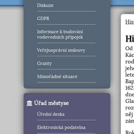
Diskuze
GDPR
His
Informace k budování
Hi
vodovodních přípojek
Od 
Veřejnoprávní smlouvy
Kác
rod
Granty
jeh
let
Mimořádné situace
Bap
162
dne
Gla
Úřad městyse
roz
něj
Úřední deska
zám
Elektronická podatelna
Rok