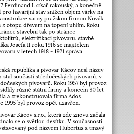
7 Ferdinand I. císař rakouský, a konečně
yl pro havarijní stav snížen objem várky na
rekonstrukce varny pražskou firmou Novák
se z otopu dřevem na topení uhlím. Roku
tránce stavební tak po stránce
olitrů, elektrifikaci pivovaru, stavbě
ka Josefa II roku 1916 se majitelem
ivovaru v letech 1918 - 1921 správa
eská republika a pivovar Kácov nesl název
r stal součástí středočeských pivovarů, v
edočeských pivovarů. Roku 1957 byl provoz
sídlily různé státní firmy a koncem 80 let
ila a zrekonstruovala firma Ados
ce 1995 byl provoz opět uzavřen.
vovar Kácov s.r.o., která zde znovu začala
ednalo se o světlou desítku. V současnosti
k vystavovaný pod názvem Hubertus a tmavý