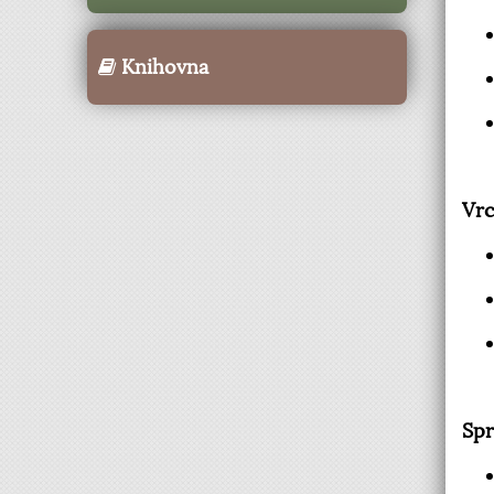
Knihovna
Vrc
Spr