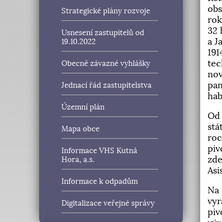
obs
Strategické plány rozvoje
rok
32 
Usnesení zastupitelů od
a J
19.10.2022
191
tec
Obecně závazné vyhlášky
nov
pan
Jednací řád zastupitelstva
hab
Územní plán
Od 
stá
Mapa obce
roc
piv
Informace VHS Kutná
zde
Hora, a.s.
Asi
Informace k odpadům
Na 
vyr
Digitalizace veřejné správy
piv