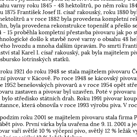
ahu varny roku 1845 - 48 hektolitrů, po něm roku 184
u 1875 František Josef II. císař rakouský, roku 1880 b
hektolitrů a v roce 1882 byla provedena kompletní 
ahn, byla provedena rekonstrukce topenišť a přešlo 
4 - 15 proběhla kompletní přestavba pivovaru jak po s
hnologické došlo k stavbě nové varny o obsahu 48 hekt
ého hvozdu a mnoha dalším úpravám. Po smrti Františ
ství stal Karel I. císař rakouský, pak byla majitelem p
sbursko lotrinských statků.
roku 1921 do roku 1948 se stala majitelem pivovaru Č
tní pivovar v Kácově. Po roce 1948 se kácovský pivova
e 1952 benešovských pivovarů a v roce 1954 opět stř
ovaru zastaven a pivovar byl uzavřen. Poté v pivovaru 
 bylo středisko státních drah. Roku 1991 pivovar koup
stannce, která obnovila v roce 1993 výrobu piva. V ro
podzim roku 2001 se majitelem pivovaru stala firma Pi
ábět pivo. První várka byla uvařena dne 9. 11. 2001 a j
ovar vaří světlé 10 % výčepní pivo, světlý 12 % ležá