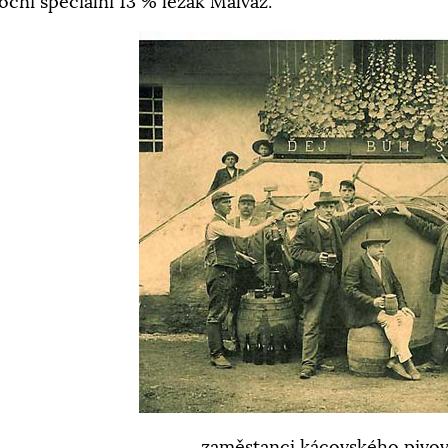
oční speciální 13 % ležák Malvaz.
zaměstanci kácovského pivov