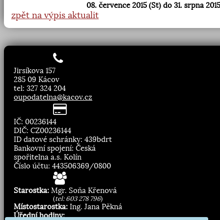
08. července 2015 (St) do 31. srpna 2015
zpět na výpis aktualit
Jirsíkova 157
285 09 Kácov
tel: 327 324 204
oupodatelna@kacov.cz
IČ: 00236144
DIČ: CZ00236144
ID datové schránky: 439bdrt
Bankovní spojení: Česká
spořitelna a.s. Kolín
Číslo účtu: 443506369/0800
Starostka:
Mgr. Soňa Křenová
(
tel: 603 278 796
)
Místostarostka:
Ing. Jana Pěkná
Úřední hodiny: