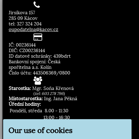
Jirsíkova 157
285 09 Kácov
tel: 327 324 204
oupodatelna@kacov.cz
IČ: 00236144
DIČ: CZ00236144
ID datové schránky: 439bdrt
Bankovní spojení: Česká
spořitelna a.s. Kolín
Číslo účtu: 443506369/0800
Starostka:
Mgr. Soňa Křenová
(
tel: 603 278 796
)
Místostarostka:
Ing. Jana Pěkná
Úřední hodiny:
Pondělí, středa
8.00 - 11:30
13:00 - 16:30
Our use of cookies
Zasílání novinek: