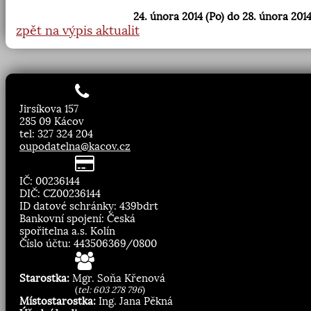
24. února 2014 (Po) do 28. února 2014
zpět na výpis aktualit
Jirsíkova 157
285 09 Kácov
tel: 327 324 204
oupodatelna@kacov.cz
IČ: 00236144
DIČ: CZ00236144
ID datové schránky: 439bdrt
Bankovní spojení: Česká
spořitelna a.s. Kolín
Číslo účtu: 443506369/0800
Starostka:
Mgr. Soňa Křenová
(
tel: 603 278 796
)
Místostarostka:
Ing. Jana Pěkná