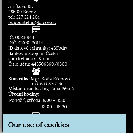
Jirsíkova 157
285 09 Kácov
tel: 327 324 204
oupodatelna@kacov.cz
IČ: 00236144
DIČ: CZ00236144
ID datové schránky: 439bdrt
Bankovní spojení: Česká
spořitelna a.s. Kolín
Číslo účtu: 443506369/0800
Starostka:
Mgr. Soňa Křenová
(
tel: 603 278 796
)
Místostarostka:
Ing. Jana Pěkná
Úřední hodiny:
Pondělí, středa
8.00 - 11:30
13:00 - 16:30
Zasílání novinek:
Our use of cookies
Přihlásit odběr