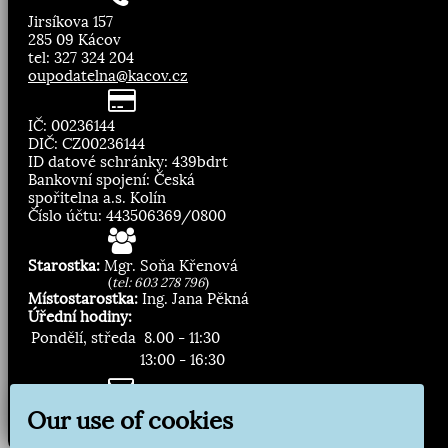
Jirsíkova 157
285 09 Kácov
tel: 327 324 204
oupodatelna@kacov.cz
IČ: 00236144
DIČ: CZ00236144
ID datové schránky: 439bdrt
Bankovní spojení: Česká
spořitelna a.s. Kolín
Číslo účtu: 443506369/0800
Starostka:
Mgr. Soňa Křenová
(
tel: 603 278 796
)
Místostarostka:
Ing. Jana Pěkná
Úřední hodiny:
Pondělí, středa
8.00 - 11:30
13:00 - 16:30
Zasílání novinek:
Our use of cookies
Přihlásit odběr