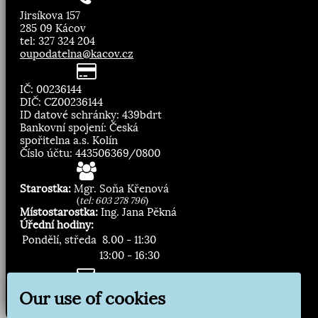
Jirsíkova 157
285 09 Kácov
tel: 327 324 204
oupodatelna@kacov.cz
IČ: 00236144
DIČ: CZ00236144
ID datové schránky: 439bdrt
Bankovní spojení: Česká
spořitelna a.s. Kolín
Číslo účtu: 443506369/0800
Starostka:
Mgr. Soňa Křenová
(
tel: 603 278 796
)
Místostarostka:
Ing. Jana Pěkná
Úřední hodiny:
Pondělí, středa
8.00 - 11:30
13:00 - 16:30
Zasílání novinek:
Our use of cookies
Přihlásit odběr