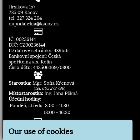
Jirsíkova 157
285 09 Kácov
tel: 327 324 204
oupodatelna@kacov.cz
IČ: 00236144
DIČ: CZ00236144
ID datové schránky: 439bdrt
Bankovní spojení: Česká
spořitelna a.s. Kolín
Číslo účtu: 443506369/0800
Starostka:
Mgr. Soňa Křenová
(
tel: 603 278 796
)
Místostarostka:
Ing. Jana Pěkná
Úřední hodiny:
Pondělí, středa
8.00 - 11:30
13:00 - 16:30
Zasílání novinek:
Our use of cookies
Přihlásit odběr