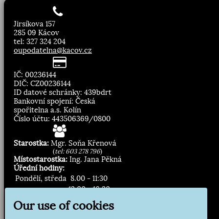
Jirsíkova 157
285 09 Kácov
tel: 327 324 204
oupodatelna@kacov.cz
IČ: 00236144
DIČ: CZ00236144
ID datové schránky: 439bdrt
Bankovní spojení: Česká
spořitelna a.s. Kolín
Číslo účtu: 443506369/0800
Starostka:
Mgr. Soňa Křenová
(
tel: 603 278 796
)
Místostarostka:
Ing. Jana Pěkná
Úřední hodiny:
Pondělí, středa
8.00 - 11:30
13:00 - 16:30
Our use of cookies
Zasílání novinek: