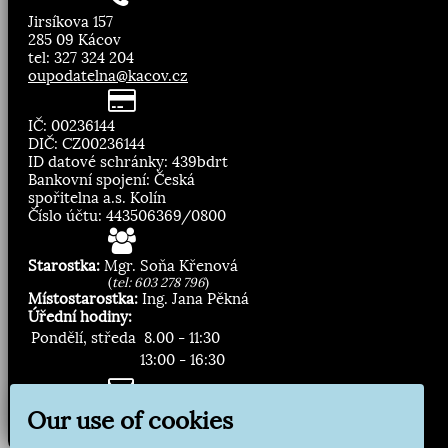
Jirsíkova 157
285 09 Kácov
tel: 327 324 204
oupodatelna@kacov.cz
IČ: 00236144
DIČ: CZ00236144
ID datové schránky: 439bdrt
Bankovní spojení: Česká
spořitelna a.s. Kolín
Číslo účtu: 443506369/0800
Starostka:
Mgr. Soňa Křenová
(
tel: 603 278 796
)
Místostarostka:
Ing. Jana Pěkná
Úřední hodiny:
Pondělí, středa
8.00 - 11:30
13:00 - 16:30
Zasílání novinek:
Our use of cookies
Přihlásit odběr