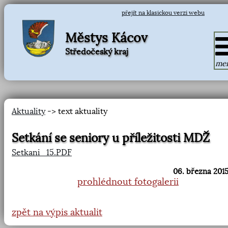
přejít na klasickou verzi webu
Městys Kácov
Středočeský kraj
me
Aktuality
-> text aktuality
Setkání se seniory u příležitosti MDŽ
Setkani_15.PDF
06. března 2015
prohlédnout fotogalerii
zpět na výpis aktualit