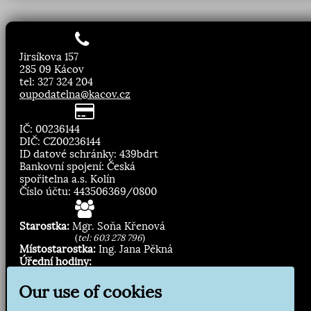
Jirsíkova 157
285 09 Kácov
tel: 327 324 204
oupodatelna@kacov.cz
IČ: 00236144
DIČ: CZ00236144
ID datové schránky: 439bdrt
Bankovní spojení: Česká
spořitelna a.s. Kolín
Číslo účtu: 443506369/0800
Starostka:
Mgr. Soňa Křenová
(
tel: 603 278 796
)
Místostarostka:
Ing. Jana Pěkná
Úřední hodiny:
Pondělí, středa
8.00 - 11:30
Our use of cookies
13:00 - 16:30