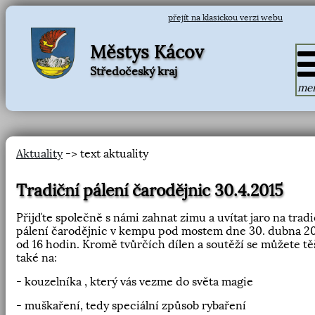
přejít na klasickou verzi webu
Městys Kácov
Středočeský kraj
me
Aktuality
-> text aktuality
Tradiční pálení čarodějnic 30.4.2015
Přijďte společně s námi zahnat zimu a uvítat jaro na trad
pálení čarodějnic v kempu pod mostem dne 30. dubna 2
od 16 hodin. Kromě tvůrčích dílen a soutěží se můžete tě
také na:
- kouzelníka , který vás vezme do světa magie
- muškaření, tedy speciální způsob rybaření