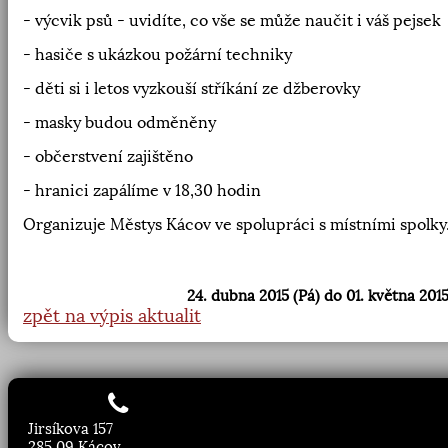
- výcvik psů - uvidíte, co vše se může naučit i váš pejsek
- hasiče s ukázkou požární techniky
- děti si i letos vyzkouší stříkání ze džberovky
- masky budou odměněny
- občerstvení zajištěno
- hranici zapálíme v 18,30 hodin
Organizuje Městys Kácov ve spolupráci s místními spolky
24. dubna 2015 (Pá) do 01. května 2015
zpět na výpis aktualit
Jirsíkova 157
285 09 Kácov