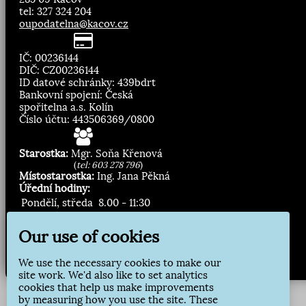
tel: 327 324 204
oupodatelna@kacov.cz
IČ: 00236144
DIČ: CZ00236144
ID datové schránky: 439bdrt
Bankovní spojení: Česká
spořitelna a.s. Kolín
Číslo účtu: 443506369/0800
Starostka:
Mgr. Soňa Křenová
(
tel: 603 278 796
)
Místostarostka:
Ing. Jana Pěkná
Úřední hodiny:
Pondělí, středa
8.00 - 11:30
13:00 - 16:30
Our use of cookies
Zasílání novinek:
We use the necessary cookies to make our
Přihlásit odběr
site work. We'd also like to set analytics
cookies that help us make improvements
by measuring how you use the site. These