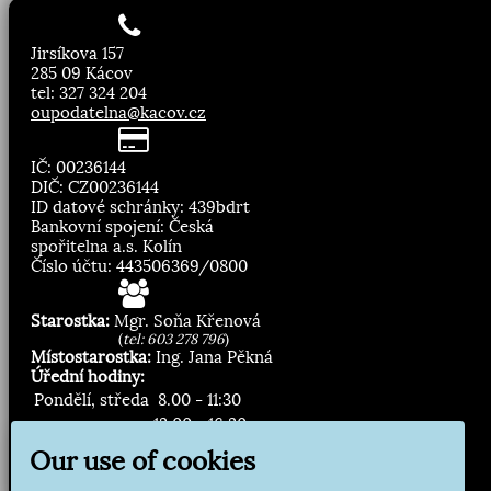
Jirsíkova 157
285 09 Kácov
tel: 327 324 204
oupodatelna@kacov.cz
IČ: 00236144
DIČ: CZ00236144
ID datové schránky: 439bdrt
Bankovní spojení: Česká
spořitelna a.s. Kolín
Číslo účtu: 443506369/0800
Starostka:
Mgr. Soňa Křenová
(
tel: 603 278 796
)
Místostarostka:
Ing. Jana Pěkná
Úřední hodiny:
Pondělí, středa
8.00 - 11:30
13:00 - 16:30
Our use of cookies
Zasílání novinek: