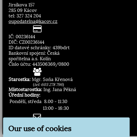
Jirsíkova 157
285 09 Kácov
tel: 327 324 204
oupodatelna@kacov.cz
IČ: 00236144
DIČ: CZ00236144
ID datové schránky: 439bdrt
Bankovní spojení: Česká
spořitelna a.s. Kolín
Číslo účtu: 443506369/0800
Starostka:
Mgr. Soňa Křenová
(
tel: 603 278 796
)
Místostarostka:
Ing. Jana Pěkná
Úřední hodiny:
Pondělí, středa
8.00 - 11:30
13:00 - 16:30
Zasílání novinek:
Our use of cookies
Přihlásit odběr