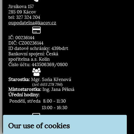
Jirsíkova 157
285 09 Kácov
tel: 327 324 204
oupodatelna@kacov.cz
IČ: 00236144
DIČ: CZ00236144
ID datové schránky: 439bdrt
Bankovní spojení: Česká
spořitelna a.s. Kolín
Číslo účtu: 443506369/0800
Starostka:
Mgr. Soňa Křenová
(
tel: 603 278 796
)
Místostarostka:
Ing. Jana Pěkná
Úřední hodiny:
Pondělí, středa
8.00 - 11:30
13:00 - 16:30
Zasílání novinek:
Our use of cookies
Přihlásit odběr