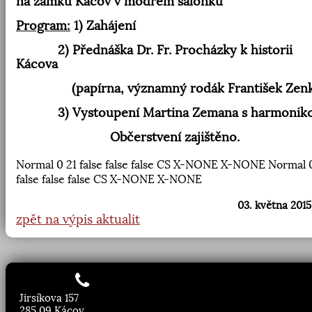
na zámku Kácov v modrém salónku
Program:
1) Zahájení
2) Přednáška Dr. Fr. Procházky k historii
Kácova
(papírna, významný rodák František Zenk
3) Vystoupení Martina Zemana s harmonik
Občerstvení zajištěno.
Normal
0
21
false
false
false
CS
X-NONE
X-NONE
Normal
false
false
false
CS
X-NONE
X-NONE
03. května 2015
zpět na výpis aktualit
Jirsíkova 157
285 09 Kácov