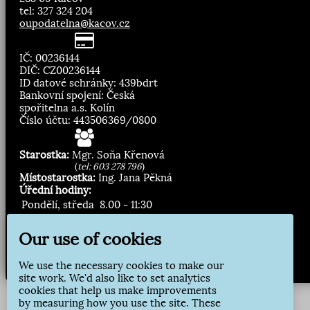
tel: 327 324 204
oupodatelna@kacov.cz
IČ: 00236144
DIČ: CZ00236144
ID datové schránky: 439bdrt
Bankovní spojení: Česká
spořitelna a.s. Kolín
Číslo účtu: 443506369/0800
Starostka:
Mgr. Soňa Křenová
(
tel: 603 278 796
)
Místostarostka:
Ing. Jana Pěkná
Úřední hodiny:
Pondělí, středa
8.00 - 11:30
13:00 - 16:30
Our use of cookies
Zasílání novinek:
We use the necessary cookies to make our
Přihlásit odběr
site work. We'd also like to set analytics
cookies that help us make improvements
by measuring how you use the site. These